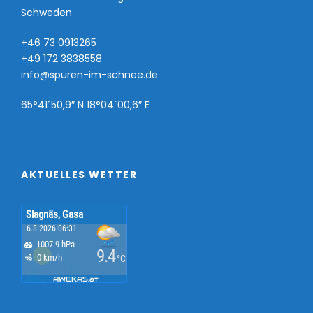
Schweden
+46 73 0913265
+49 172 3838558
info@spuren-im-schnee.de
65°41´50,9″ N 18°04´00,6″ E
AKTUELLES WETTER