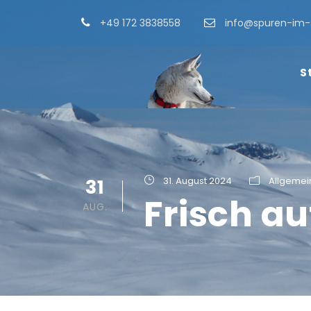
+49 172 3838558
info@spuren-im-
S
31
31. August 2024
Allgemei
Frisch au
AUG.