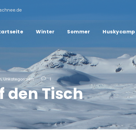
schnee.de
tartseite
Winter
Sommer
Huskycamp
n
,
Unkategorisiert
1
f den Tisch