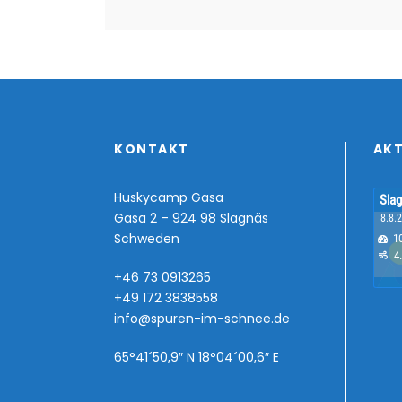
KONTAKT
AKT
Huskycamp Gasa
Gasa 2 – 924 98 Slagnäs
Schweden
+46 73 0913265
+49 172 3838558
info@spuren-im-schnee.de
65°41´50,9″ N 18°04´00,6″ E