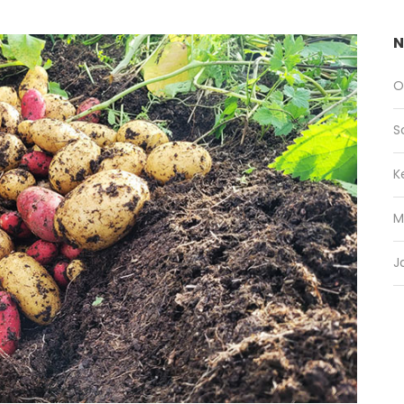
N
O
S
K
M
J