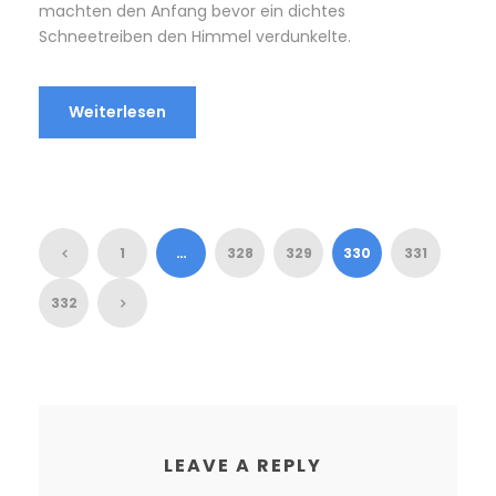
machten den Anfang bevor ein dichtes
Schneetreiben den Himmel verdunkelte.
Weiterlesen
1
…
328
329
330
331
332
LEAVE A REPLY