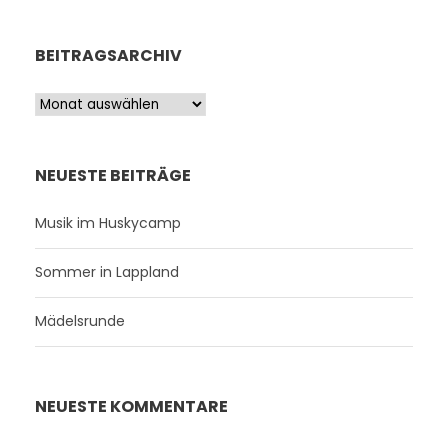
BEITRAGSARCHIV
B
e
i
t
NEUESTE BEITRÄGE
r
a
Musik im Huskycamp
g
s
Sommer in Lappland
a
r
Mädelsrunde
c
h
i
v
NEUESTE KOMMENTARE