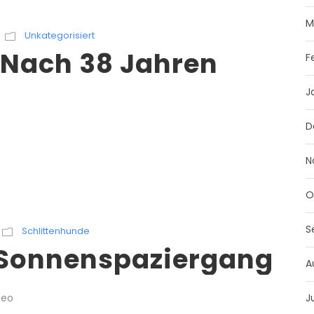
M
Unkategorisiert
– Nach 38 Jahren
F
J
D
N
O
S
Schlittenhunde
– Sonnenspaziergang
A
meo
J