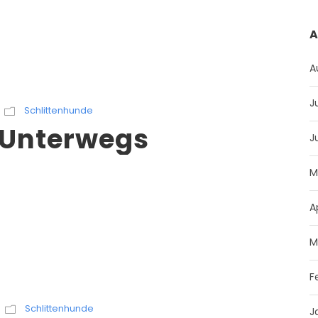
A
A
J
Schlittenhunde
– Unterwegs
J
M
A
M
F
Schlittenhunde
J