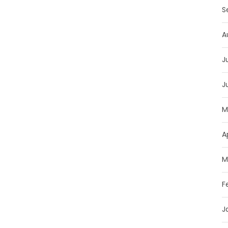
S
A
J
J
M
A
M
F
J