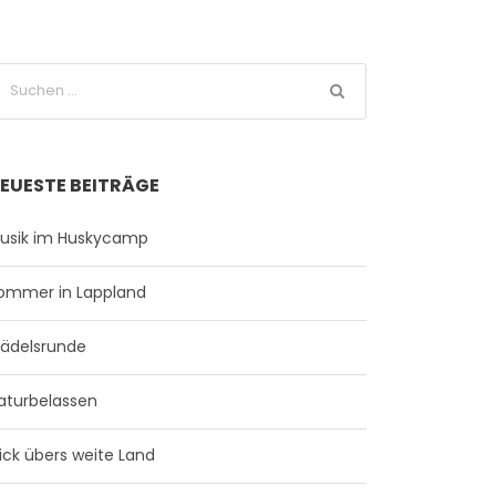
EUESTE BEITRÄGE
usik im Huskycamp
ommer in Lappland
ädelsrunde
aturbelassen
lick übers weite Land