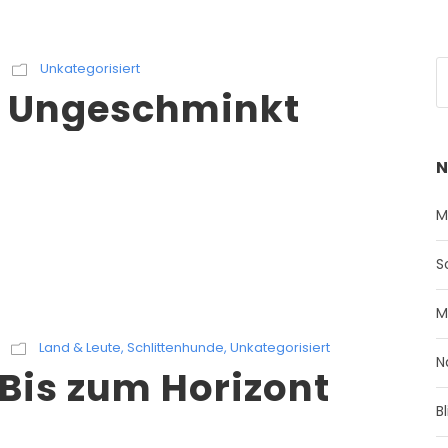
Unkategorisiert
– Ungeschminkt
N
M
S
M
Land & Leute
,
Schlittenhunde
,
Unkategorisiert
N
 Bis zum Horizont
B