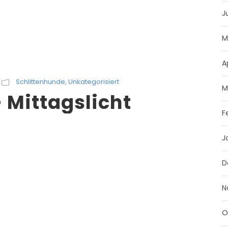
J
M
A
Schlittenhunde
,
Unkategorisiert
M
 Mittagslicht
F
J
D
N
O