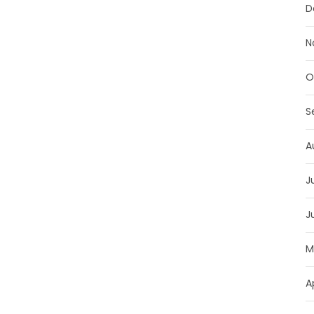
D
N
O
S
A
J
J
M
A