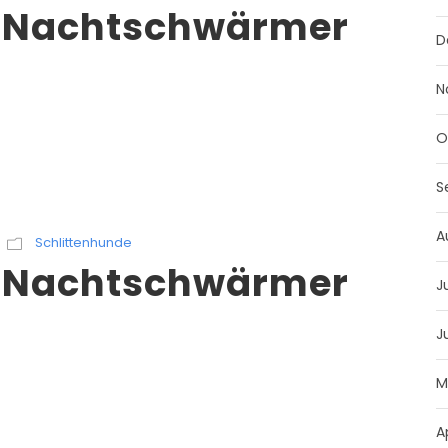
– Nachtschwärmer
D
N
O
S
A
Schlittenhunde
– Nachtschwärmer
J
J
M
A