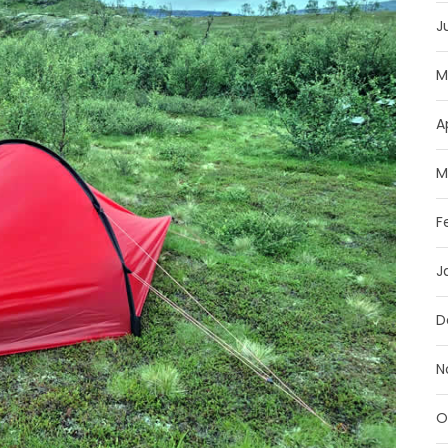
J
M
A
M
F
J
D
N
O