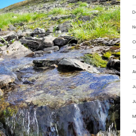
D
N
O
S
A
J
J
M
A