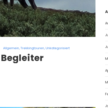
A
A
J
J
Allgemein
,
Trekkingtouren
,
Unkategorisiert
 Begleiter
M
A
M
F
J