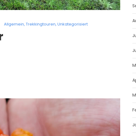
S
A
Allgemein
,
Trekkingtouren
,
Unkategorisiert
r
J
J
M
A
M
F
J