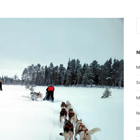
N
M
S
M
N
B