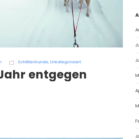
A
A
J
J
n
Schlittenhunde
,
Unkategorisiert
Jahr entgegen
M
A
M
F
J