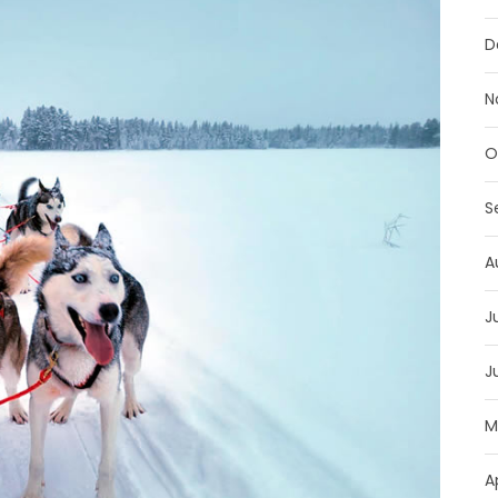
D
N
O
S
A
J
J
M
A