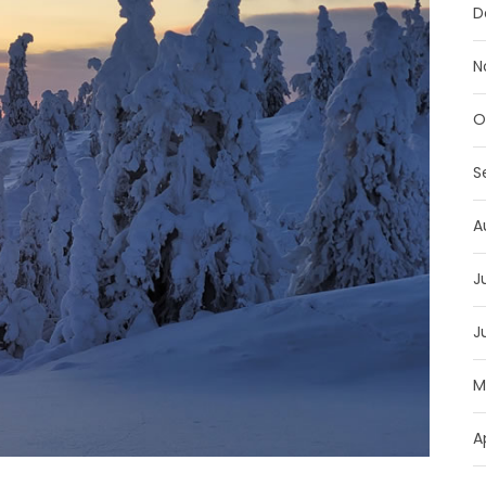
D
N
O
S
A
J
J
M
A