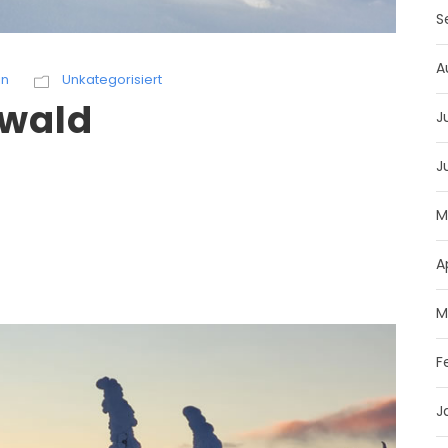
S
A
in
Unkategorisiert
wald
J
J
M
A
M
F
J