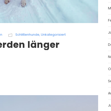
M
F
J
in
Schlittenhunde
,
Unkategorisiert
erden länger
D
N
O
S
A
J