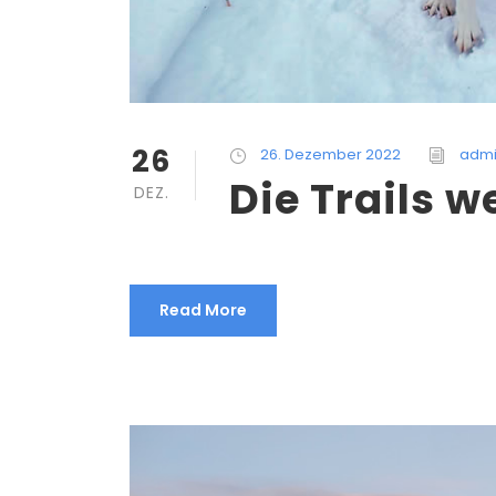
26
26. Dezember 2022
adm
Die Trails w
DEZ.
Read More