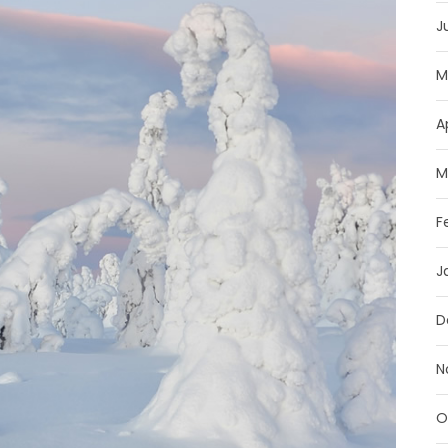
J
M
A
M
F
J
D
N
O