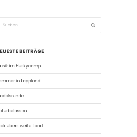
EUESTE BEITRÄGE
usik im Huskycamp
ommer in Lappland
ädelsrunde
aturbelassen
lick übers weite Land