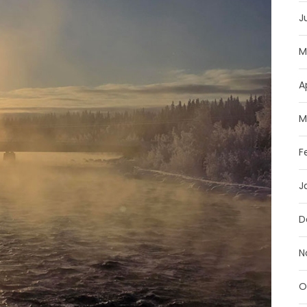
J
M
A
M
F
J
D
N
O