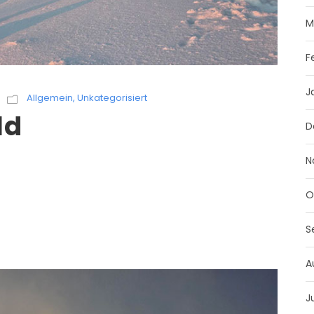
M
F
J
Allgemein
,
Unkategorisiert
ld
D
N
O
S
A
J