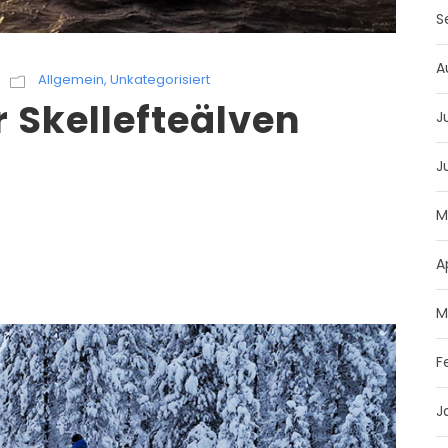
S
A
Allgemein
,
Unkategorisiert
Skellefteälven
J
J
M
A
M
F
J