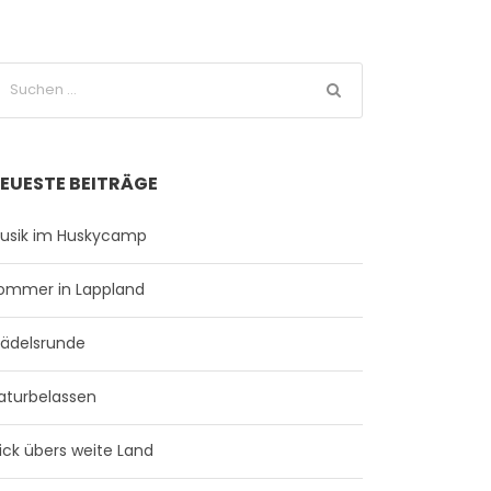
EUESTE BEITRÄGE
usik im Huskycamp
ommer in Lappland
ädelsrunde
aturbelassen
lick übers weite Land