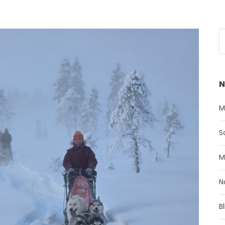
N
M
S
M
N
B