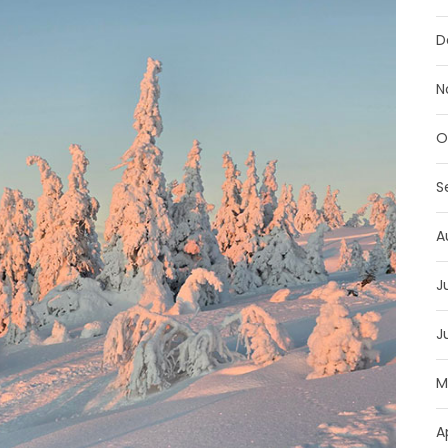
D
N
O
S
A
J
J
M
A