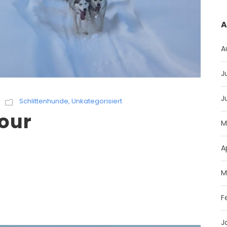
A
A
J
J
Schlittenhunde
,
Unkategorisiert
our
M
A
M
F
J