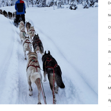
D
N
O
S
A
J
J
M
A