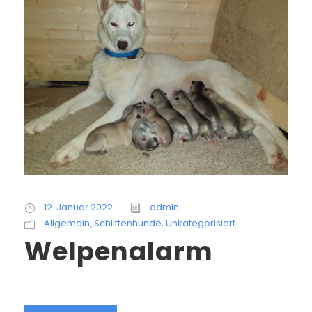
12. Januar 2022
admin
Allgemein
,
Schlittenhunde
,
Unkategorisiert
Welpenalarm