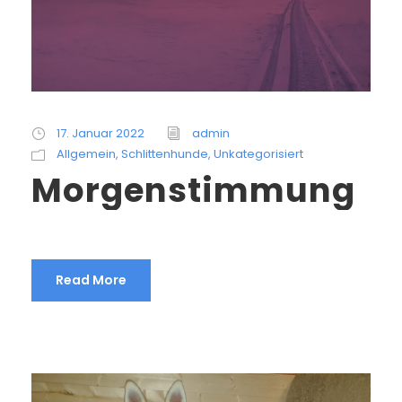
17. Januar 2022
admin
Allgemein
,
Schlittenhunde
,
Unkategorisiert
Morgenstimmung
Read More