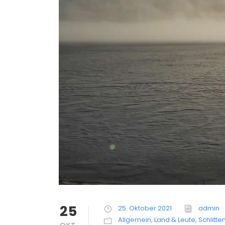
25
25. Oktober 2021
admin
Allgemein
,
Land & Leute
,
Schlitt