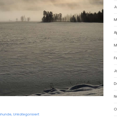
J
M
A
M
F
J
D
N
O
enhunde
,
Unkategorisiert