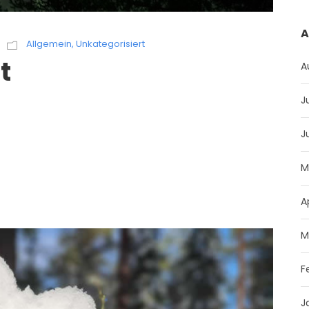
A
Allgemein
,
Unkategorisiert
t
A
J
J
M
A
M
F
J