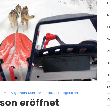
D
N
O
S
A
J
J
M
Allgemein
,
Schlittenhunde
,
Unkategorisiert
son eröffnet
A