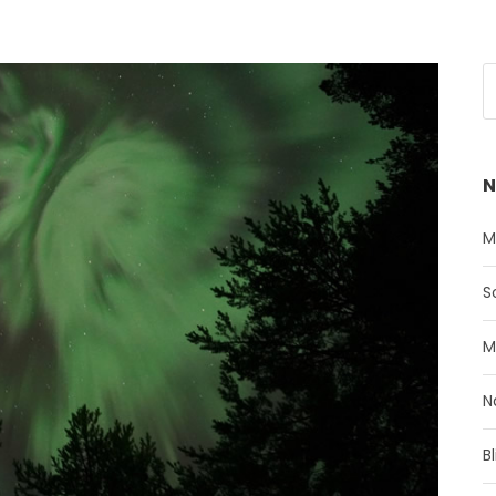
N
M
S
M
N
B