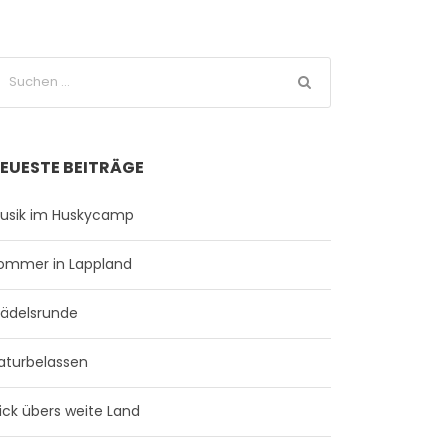
EUESTE BEITRÄGE
usik im Huskycamp
ommer in Lappland
ädelsrunde
aturbelassen
lick übers weite Land