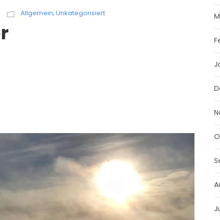
Allgemein
,
Unkategorisiert
M
r
F
J
D
N
O
S
A
J