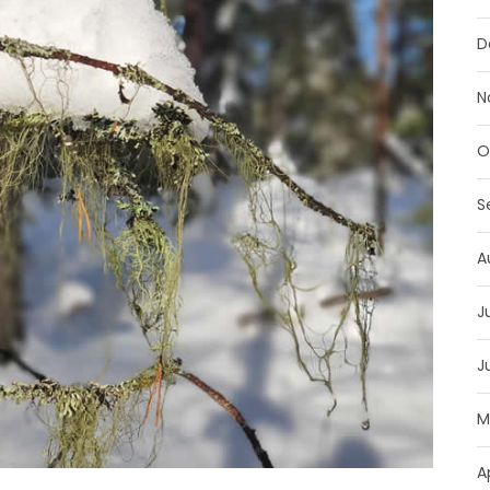
D
N
O
S
A
J
J
M
A