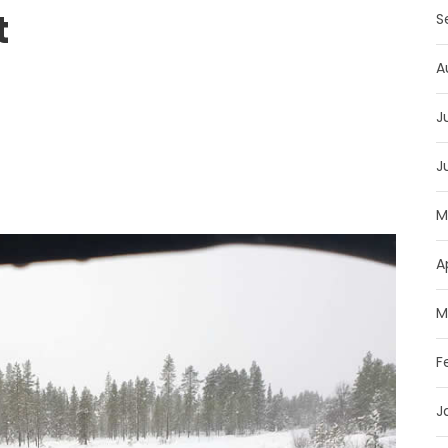
t
S
A
J
J
M
A
M
F
J